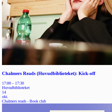
Chalmers Reads (Huvudbiblioteket): Kick-off
17:00 – 17:30
Huvudbiblioteket
14
okt.
Chalmers reads - Book club