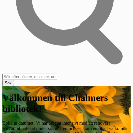
Sök
Välkommen till Chalmers
bibliotek!
Boka in datumet! Vi har arbetat intensivt med att renovera
Huvudbiblioteket under sommaren och ser fram emot att välkomna