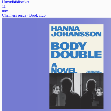
Huvudbiblioteket
11
nov.
Chalmers reads - Book club