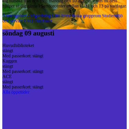
dig tillbaka från och med måndag den 10 augusti. Fram till dess
hjälper vi dig gärna i Servicecenter mellan kl. 11 och 13 på vardagar.
Ämnesguider - vägledning i ditt ämne
Boka grupprum
Studiemiljö
och service
FAQ
Databaser
söndag 09 augusti
Huvudbiblioteket
stängt
Med passerkort: stängt
Kuggen
stängt
Med passerkort: stängt
ACE
stängt
Med passerkort: stängt
Alla öppettider