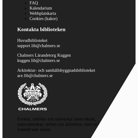
FAQ
Kalendarium
Webbplatskarta
Cookies (kakor)
Kontakta biblioteken
Huvudbiblioteket
support.lib@chalmers.se
Chalmers Lärandetorg Kuggen
kuggen.lib@chalmers.se
Arkitektur- och samhällsbyggnadsbiblioteket
ace.lib@chalmers.se
Forskar, utbildar och samverkar inom teknik,
naturvetenskap, sjöfart och arkitektur, med en hållbar
framtid som vision.