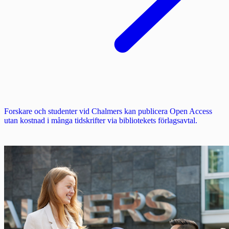
Forskare och studenter vid Chalmers kan publicera Open Access
utan kostnad i många tidskrifter via bibliotekets förlagsavtal.