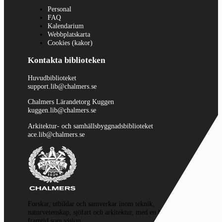
Personal
FAQ
Kalendarium
Webbplatskarta
Cookies (kakor)
Kontakta biblioteken
Huvudbiblioteket
support.lib@chalmers.se
Chalmers Lärandetorg Kuggen
kuggen.lib@chalmers.se
Arkitektur- och samhällsbyggnadsbiblioteket
ace.lib@chalmers.se
Forskar, utbildar och samverkar inom teknik,
naturvetenskap, sjöfart och arkitektur, med en hållbar
framtid som vision.