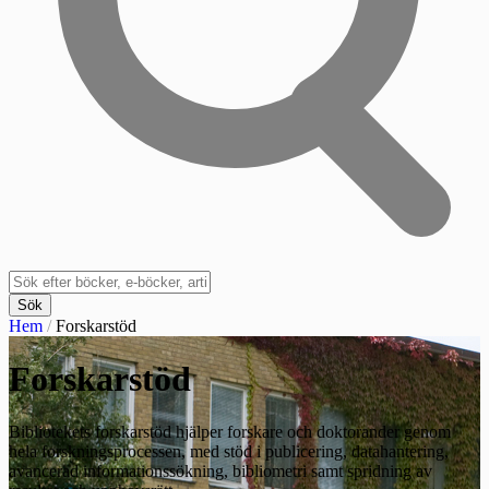
Sök
Hem
/
Forskarstöd
Forskarstöd
Bibliotekets forskarstöd hjälper forskare och doktorander genom
hela forskningsprocessen, med stöd i publicering, datahantering,
avancerad informationssökning, bibliometri samt spridning av