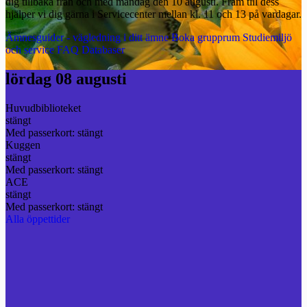
dig tillbaka från och med måndag den 10 augusti. Fram till dess
hjälper vi dig gärna i Servicecenter mellan kl. 11 och 13 på vardagar.
Ämnesguider - vägledning i ditt ämne
Boka grupprum
Studiemiljö
och service
FAQ
Databaser
lördag 08 augusti
Huvudbiblioteket
stängt
Med passerkort: stängt
Kuggen
stängt
Med passerkort: stängt
ACE
stängt
Med passerkort: stängt
Alla öppettider