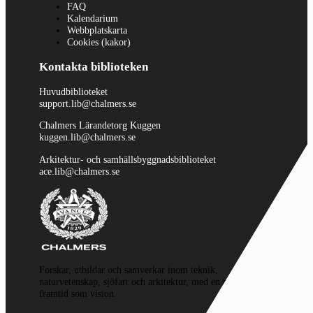
FAQ
Kalendarium
Webbplatskarta
Cookies (kakor)
Kontakta biblioteken
Huvudbiblioteket
support.lib@chalmers.se
Chalmers Lärandetorg Kuggen
kuggen.lib@chalmers.se
Arkitektur- och samhällsbyggnadsbiblioteket
ace.lib@chalmers.se
Forskar, utbildar och samverkar inom teknik,
naturvetenskap, sjöfart och arkitektur, med en hållbar
framtid som vision.