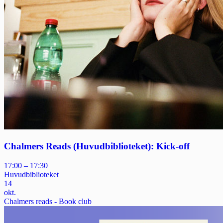
Chalmers Reads (Huvudbiblioteket): Kick-off
17:00 – 17:30
Huvudbiblioteket
14
okt.
Chalmers reads - Book club