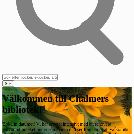
Sök
Välkommen till Chalmers
bibliotek!
Boka in datumet! Vi har arbetat intensivt med att renovera
Huvudbiblioteket under sommaren och ser fram emot att välkomna