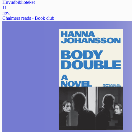
Huvudbiblioteket
11
nov.
Chalmers reads - Book club