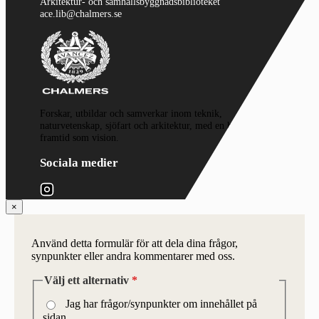
Arkitektur- och samhällsbyggnadsbiblioteket
ace.lib@chalmers.se
Forskar, utbildar och samverkar inom teknik,
naturvetenskap, sjöfart och arkitektur, med en hållbar
framtid som vision.
Sociala medier
×
Använd detta formulär för att dela dina frågor,
synpunkter eller andra kommentarer med oss.
Välj ett alternativ
*
Jag har frågor/synpunkter om innehållet på
sidan