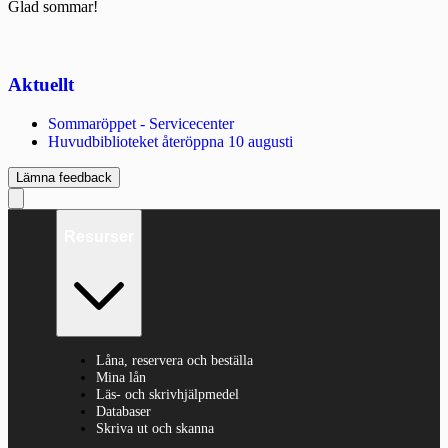
Glad sommar!
Aktuellt
Sommaröppet - Servicecenter
Huvudbiblioteket återöppna 10 augusti
Lämna feedback
Resurser
Låna, reservera och beställa
Mina lån
Läs- och skrivhjälpmedel
Databaser
Skriva ut och skanna