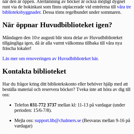
när den är öppen. Återlämning av böcker är också möjligt dygnet
runt via de bokinkast som finns utplacerade vid entréerna till
våra tre
biblioteksbyggnader
. Dessa töms regelbundet under sommaren.
När öppnar Huvudbiblioteket igen?
Måndagen den 10:e augusti blir stora delar av Huvudbiblioteket
tillgängliga igen, då är alla varmt välkomna tillbaka till våra nya
fräscha lokaler!
Läs mer om renoveringen av Huvudbiblioteket här
.
Kontakta biblioteket
Har du frågor kring ditt bibliotekskonto eller behöver hjälp med att
beställa material och reservera böcker? Tveka inte att höra av dig till
oss:
Telefon
031-772 3737
mellan kl: 11-13 på vardagar (under
perioden: 15/6-7/8).
Mejla oss:
support.lib@chalmers.se
(Besvaras mellan 9-16 på
vardagar)