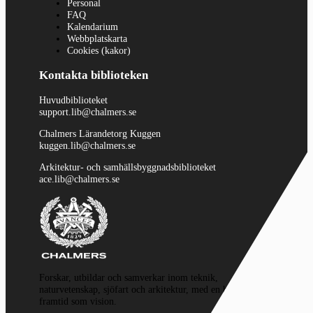
Personal
FAQ
Kalendarium
Webbplatskarta
Cookies (kakor)
Kontakta biblioteken
Huvudbiblioteket
support.lib@chalmers.se
Chalmers Lärandetorg Kuggen
kuggen.lib@chalmers.se
Arkitektur- och samhällsbyggnadsbiblioteket
ace.lib@chalmers.se
Forskar, utbildar och samverkar inom teknik,
naturvetenskap, sjöfart och arkitektur, med en hållbar
framtid som vision.