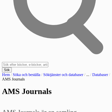
Sök
Hem
/
Söka och beställa
/
Söktjänster och databaser
/
...
/
Databaser
/
AMS Journals
AMS Journals