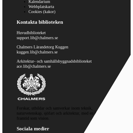
Kalendarium
Webbplatskarta
Cookies (kakor)
Kontakta biblioteken
Huvudbiblioteket
support.lib@chalmers.se
Chalmers Lärandetorg Kuggen
kuggen.lib@chalmers.se
Arkitektur- och samhällsbyggnadsbiblioteket
ace.lib@chalmers.se
Forskar, utbildar och samverkar inom teknik,
naturvetenskap, sjöfart och arkitektur, med en hållbar
framtid som vision.
Sociala medier