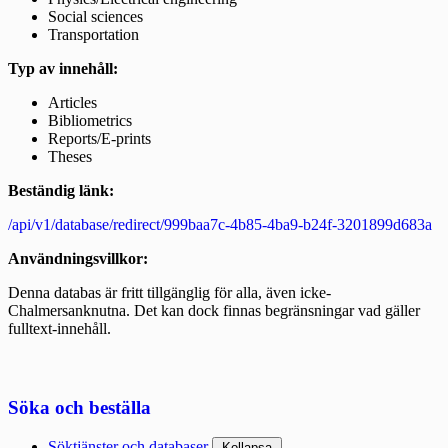
Social sciences
Transportation
Typ av innehåll:
Articles
Bibliometrics
Reports/E-prints
Theses
Beständig länk:
/api/v1/database/redirect/999baa7c-4b85-4ba9-b24f-3201899d683a
Användningsvillkor:
Denna databas är fritt tillgänglig för alla, även icke-
Chalmersanknutna. Det kan dock finnas begränsningar vad gäller
fulltext-innehåll.
Söka och beställa
Söktjänster och databaser
Kollapsa