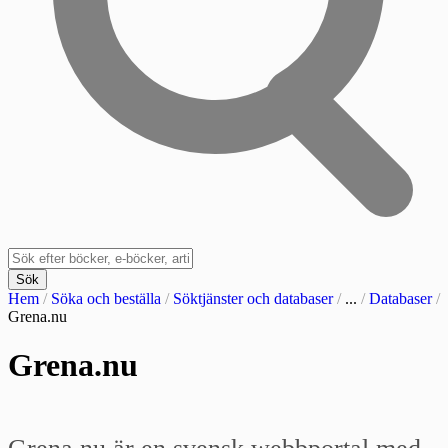
Sök
Hem
/
Söka och beställa
/
Söktjänster och databaser
/
...
/
Databaser
/
Grena.nu
Grena.nu