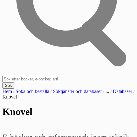
Sök
Hem
/
Söka och beställa
/
Söktjänster och databaser
/
...
/
Databaser
/
Knovel
Knovel