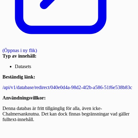
(Öppnas i ny flik)
Typ av innehåll:
Datasets
Beständig länk:
/api/v1/database/redirect/040e0d4a-98d2-4f2b-a586-51f6e538b83c
Användningsvillkor:
Denna databas är fritt tillgänglig för alla, även icke-
Chalmersanknutna. Det kan dock finnas begränsningar vad gäller
fulltext-innehåll.