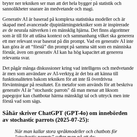
bryter ner tekniken ser man att det hela bygger på statistik och
sannolikheter snarare än medvetande och magi.
Generativ AI är baserad på komplexa statistiska modeller och är
skapad med avancerade djupinlärningstekniker som är inspirerade
av de neurala nätverken i en mänsklig hjärna. Det finns algoritmer
som är till för att utläsa kontext och sammanhang vilket ska generera
ett mer relevant svar baserat på din prompt. Vad en generativ AI inte
kan göra är att “förstå” din prompt på samma sätt som en människa
förstår, även om generativ AI kan ha hög kapacitet att generera
relevanta svar.
Det pågår många diskussioner kring vad intelligens och medvetande
är men som användare av AI-verktyg är det bra att känna till
funktionaliteten bakom tekniken för att inte få överdrivna
förväntningar på resultatet. En metafor som används för att beskriva
generativ AI är "stochastic parrots" då man menar att liksom
papegojor kan chattbotar härma mänskligt tal och uttryck men inte
förstå vad som sägs.
Såhär skriver ChatGPT (GPT-4o) om innebörden
av stochastic parrots (2025-07-25):
När man kallar stora språkmodeller och chatbots för
“stochastic parrots” syftar man på att de: