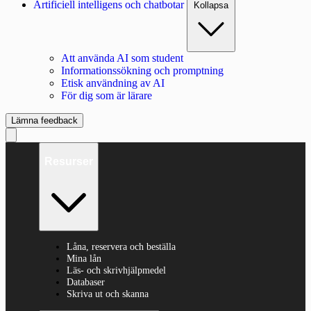
Artificiell intelligens och chatbotar
Kollapsa
Att använda AI som student
Informationssökning och promptning
Etisk användning av AI
För dig som är lärare
Lämna feedback
Resurser
Låna, reservera och beställa
Mina lån
Läs- och skrivhjälpmedel
Databaser
Skriva ut och skanna