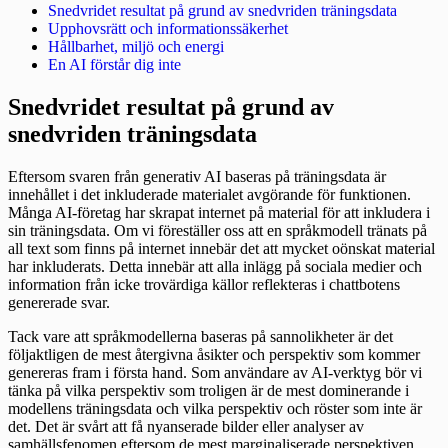
Snedvridet resultat på grund av snedvriden träningsdata
Upphovsrätt och informationssäkerhet
Hållbarhet, miljö och energi
En AI förstår dig inte
Snedvridet resultat på grund av
snedvriden träningsdata
Eftersom svaren från generativ AI baseras på träningsdata är
innehållet i det inkluderade materialet avgörande för funktionen.
Många AI-företag har skrapat internet på material för att inkludera i
sin träningsdata. Om vi föreställer oss att en språkmodell tränats på
all text som finns på internet innebär det att mycket oönskat material
har inkluderats. Detta innebär att alla inlägg på sociala medier och
information från icke trovärdiga källor reflekteras i chattbotens
genererade svar.
Tack vare att språkmodellerna baseras på sannolikheter är det
följaktligen de mest återgivna åsikter och perspektiv som kommer
genereras fram i första hand. Som användare av AI-verktyg bör vi
tänka på vilka perspektiv som troligen är de mest dominerande i
modellens träningsdata och vilka perspektiv och röster som inte är
det. Det är svårt att få nyanserade bilder eller analyser av
samhällsfenomen eftersom de mest marginaliserade perspektiven