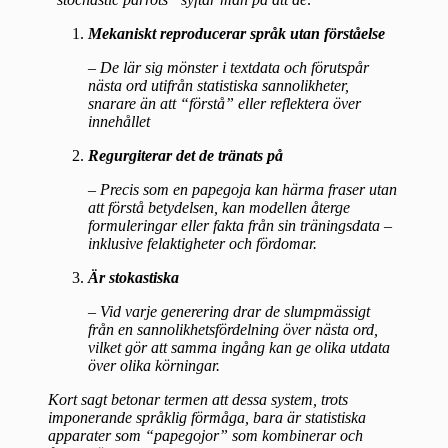
Mekaniskt reproducerar språk utan förståelse
– De lär sig mönster i textdata och förutspår
nästa ord utifrån statistiska sannolikheter,
snarare än att “förstå” eller reflektera över
innehållet
Regurgiterar det de tränats på
– Precis som en papegoja kan härma fraser utan
att förstå betydelsen, kan modellen återge
formuleringar eller fakta från sin träningsdata –
inklusive felaktigheter och fördomar.
Är stokastiska
– Vid varje generering drar de slumpmässigt
från en sannolikhetsfördelning över nästa ord,
vilket gör att samma ingång kan ge olika utdata
över olika körningar.
Kort sagt betonar termen att dessa system, trots
imponerande språklig förmåga, bara är statistiska
apparater som “papegojor” som kombinerar och