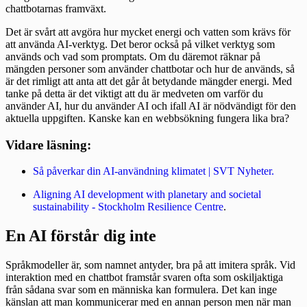
chattbotarnas framväxt.
Det är svårt att avgöra hur mycket energi och vatten som krävs för
att använda AI-verktyg. Det beror också på vilket verktyg som
används och vad som promptats. Om du däremot räknar på
mängden personer som använder chattbotar och hur de används, så
är det rimligt att anta att det går åt betydande mängder energi. Med
tanke på detta är det viktigt att du är medveten om varför du
använder AI, hur du använder AI och ifall AI är nödvändigt för den
aktuella uppgiften. Kanske kan en webbsökning fungera lika bra?
Vidare läsning:
Så påverkar din AI-användning klimatet | SVT Nyheter.
Aligning AI development with planetary and societal
sustainability - Stockholm Resilience Centre
.
En AI förstår dig inte
Språkmodeller är, som namnet antyder, bra på att imitera språk. Vid
interaktion med en chattbot framstår svaren ofta som oskiljaktiga
från sådana svar som en människa kan formulera. Det kan inge
känslan att man kommunicerar med en annan person men när man