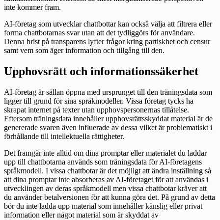
inte kommer fram.
AI-företag som utvecklar chattbottar kan också välja att filtrera eller
forma chattbotarnas svar utan att det tydliggörs för användare.
Denna brist på transparens lyfter frågor kring partiskhet och censur
samt vem som äger information och tillgång till den.
Upphovsrätt och informationssäkerhet
AI-företag är sällan öppna med ursprunget till den träningsdata som
ligger till grund för sina språkmodeller. Vissa företag tycks ha
skrapat internet på texter utan upphovspersonernas tillåtelse.
Eftersom träningsdata innehåller upphovsrättsskyddat material är de
genererade svaren även influerade av dessa vilket är problematiskt i
förhållande till intellektuella rättigheter.
Det framgår inte alltid om dina promptar eller materialet du laddar
upp till chattbotarna används som träningsdata för AI-företagens
språkmodell. I vissa chattbotar är det möjligt att ändra inställning så
att dina promptar inte absorberas av AI-företaget för att användas i
utvecklingen av deras språkmodell men vissa chattbotar kräver att
du använder betalversionen för att kunna göra det. På grund av detta
bör du inte ladda upp material som innehåller känslig eller privat
information eller något material som är skyddat av