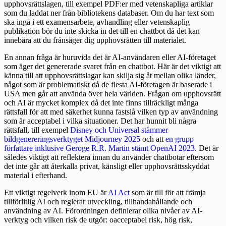
upphovsrättslagen, till exempel PDF:er med vetenskapliga artiklar
som du laddat ner från bibliotekens databaser. Om du har text som
ska ingå i ett examensarbete, avhandling eller vetenskaplig
publikation bör du inte skicka in det till en chattbot då det kan
innebära att du frånsäger dig upphovsrätten till materialet.
En annan fråga är huruvida det är AI-användaren eller AI-företaget
som äger det genererade svaret från en chattbot. Här är det viktigt att
känna till att upphovsrättslagar kan skilja sig åt mellan olika länder,
något som är problematiskt då de flesta AI-företagen är baserade i
USA men går att använda över hela världen. Frågan om upphovsrätt
och AI är mycket komplex då det inte finns tillräckligt många
rättsfall för att med säkerhet kunna fastslå vilken typ av användning
som är acceptabel i vilka situationer. Det har hunnit bli några
rättsfall, till exempel
Disney och Universal stämmer
bildgenereringsverktyget Midjourney 2025
och att
en grupp
författare inklusive Geroge R.R. Martin stämt OpenAI 2023
. Det är
således viktigt att reflektera innan du använder chattbotar eftersom
det inte går att återkalla privat, känsligt eller upphovsrättsskyddat
material i efterhand.
Ett viktigt regelverk inom EU är
AI Act
som är till för att främja
tillförlitlig AI och reglerar utveckling, tillhandahållande och
användning av AI. Förordningen definierar olika nivåer av AI-
verktyg och vilken risk de utgör: oacceptabel risk, hög risk,