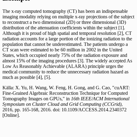
The x-ray computed tomography (CT) has been an indispensable
imaging modality relying on multiple x-ray projections of the subject
to reconstruct a two dimensional (2D) or three dimensional (3D)
distribution of the attenuation coefficients within the subject [1].
Although it is proud of high spatial and temporal resolution [2], CT
radiation accounts for a large portion of the ionizing radiation to the
population that cannot be underestimated. The patients undergo a
CT scan were estimated to be 60 million in 2002 in the United
States, which occupied nearly 75% of the radiation exposure and
almost 15% of the imaging procedures [3]. The widely accepted As
Low As Reasonably Achievable (ALARA) principle urges the
medical community to reduce the unnecessary radiation hazard as
much as possible [4], [5].
Källa: X. Yu, H. Wang, W. Feng, H. Gong, and G. Cao, "cuART:
Fine-Grained Algebraic Reconstruction Technique for Computed
Tomography Images on GPUs," in
16th IEEE/ACM International
Symposium on Cluster Cloud and Grid Computing (CCGrid)
,
2016, pp. 165-168, 2016. doi: 10.1109/ACCESS.2014.2340372
[Online].