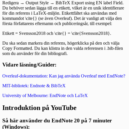
Redigera → Output Style → BibTeX Export using EN label Field.
Du behöver sedan lägga till en etikett, vilket är en unik identifierare
för din referens i LaTeX-miljön. Etikettfältet ska användas med
kommandot \cite{} (se även Overleaf). Det är vanligt att välja den
första författarens efternamn och publiceringsår, till exempel:
Etikett = Svensson2018 och \cite{} = \cite{Svensson2018}.
Du ska sedan markera din referens, högerklicka på den och välja
Copy Formatted. Du kan klistra in den valda referensen i .bib-filen
som du använder för din bibliografi.
Vidare läsning/Guider:
Overleaf-dokumentation: Kan jag använda Overleaf med EndNote?
MIT-bibliotek: Endnote & BibTeX
University of Melbourne: EndNote och LaTeX
Introduktion på YouTube
Så här använder du EndNote 20 på 7 minuter
(Windows):