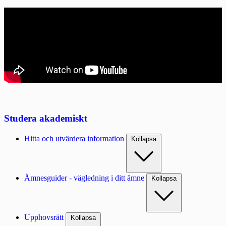
Studera akademiskt
Hitta och utvärdera information
Kollapsa
Ämnesguider - vägledning i ditt ämne
Kollapsa
Upphovsrätt
Kollapsa